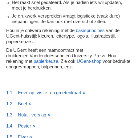
Het raakt snel gedateerd. Als je nadien iets wil updaten,
5.
Advertenties
moet je herdrukken.
Je drukwerk verspreiden vraagt logistieke (vaak dure)
inspanningen. Je kan ook met overschot zitten.
Websites
Hou in je ontwerp rekening met de
basisprincipes
van de
UGent-huisstijl: kleuren, lettertype, logo's, illustratiestijl,
papierkeuze ...
De UGent heeft een raamcontract met
drukkerijen Vandendriessche en University Press. Hou
rekening met
papierkeuze
. Zie ook
UGent-shop
voor bedrukte
congresmappen, balpennen, enz.
1.1
Envelop, visite- en groetenkaart
1.2
Brief
1.3
Nota - verslag
1.4
Poster
1.5
Flyer