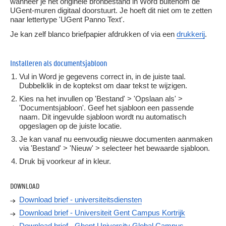
wanneer je het originele bronbestand in Word buitenom de
UGent-muren digitaal doorstuurt. Je hoeft dit niet om te zetten
naar lettertype 'UGent Panno Text'.
Je kan zelf blanco briefpapier afdrukken of via een
drukkerij
.
Installeren als documentsjabloon
Vul in Word je gegevens correct in, in de juiste taal.
Dubbelklik in de koptekst om daar tekst te wijzigen.
Kies na het invullen op 'Bestand' > 'Opslaan als' >
'Documentsjabloon'. Geef het sjabloon een passende
naam. Dit ingevulde sjabloon wordt nu automatisch
opgeslagen op de juiste locatie.
Je kan vanaf nu eenvoudig nieuwe documenten aanmaken
via 'Bestand' > 'Nieuw' > selecteer het bewaarde sjabloon.
Druk bij voorkeur af in kleur.
DOWNLOAD
Download brief - universiteitsdiensten
Download brief - Universiteit Gent Campus Kortrijk
Download brief - Ghent University Global Campus