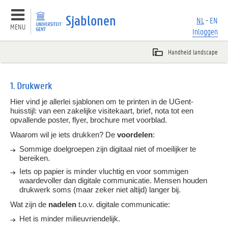
Sjablonen
NL
-
EN
MENU
Inloggen
Basisprincipes
1. Drukwerk
Hier vind je allerlei sjablonen om te printen in de UGent-
Sjablonen
huisstijl: van een zakelijke visitekaart, brief, nota tot een
opvallende poster, flyer, brochure met voorblad.
Overzicht
Waarom wil je iets drukken? De
voordelen
:
1.
Drukwerk
Sommige doelgroepen zijn digitaal niet of moeilijker te
bereiken.
2.
Digitaal
Iets op papier is minder vluchtig en voor sommigen
waardevoller dan digitale communicatie. Mensen houden
drukwerk soms (maar zeker niet altijd) langer bij.
3.
Signalisatie
Wat zijn de
nadelen
t.o.v. digitale communicatie:
4.
Evenement
Het is minder milieuvriendelijk.