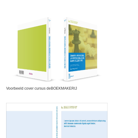
Voorbeeld cover cursus deBOEKMAKERIJ