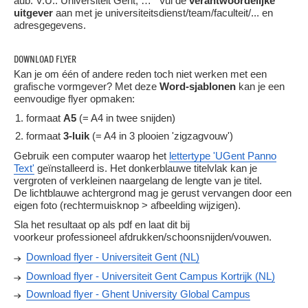
aub. V.U.: Universiteit Gent, … ' Vul de
verantwoordelijke
uitgever
aan met je universiteitsdienst/team/faculteit/... en
adresgegevens.
DOWNLOAD FLYER
Kan je om één of andere reden toch niet werken met een
grafische vormgever? Met deze
Word-sjablonen
kan je een
eenvoudige flyer opmaken:
formaat
A5
(= A4 in twee snijden)
formaat
3-luik
(= A4 in 3 plooien 'zigzagvouw')
Gebruik een computer waarop het
lettertype 'UGent Panno
Text'
geïnstalleerd is. Het donkerblauwe titelvlak kan je
vergroten of verkleinen naargelang de lengte van je titel.
De lichtblauwe achtergrond mag je gerust vervangen door een
eigen foto (rechtermuisknop > afbeelding wijzigen).
Sla het resultaat op als pdf en laat dit bij
voorkeur professioneel afdrukken/schoonsnijden/vouwen.
Download flyer - Universiteit Gent (NL)
Download flyer - Universiteit Gent Campus Kortrijk (NL)
Download flyer - Ghent University Global Campus