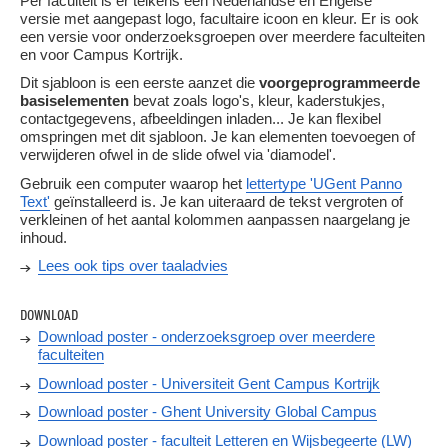
Per faculteit is er telkens een Nederlandse en Engelse
versie met aangepast logo, facultaire icoon en kleur. Er is ook
een versie voor onderzoeksgroepen over meerdere faculteiten
en voor Campus Kortrijk.
Dit sjabloon is een eerste aanzet die
voorgeprogrammeerde
basiselementen
bevat zoals logo's, kleur, kaderstukjes,
contactgegevens, afbeeldingen inladen... Je kan flexibel
omspringen met dit sjabloon. Je kan elementen toevoegen of
verwijderen ofwel in de slide ofwel via 'diamodel'.
Gebruik een computer waarop het
lettertype 'UGent Panno
Text'
geïnstalleerd is. Je kan uiteraard de tekst vergroten of
verkleinen of het aantal kolommen aanpassen naargelang je
inhoud.
Lees ook tips over taaladvies
DOWNLOAD
Download poster - onderzoeksgroep over meerdere
faculteiten
Download poster - Universiteit Gent Campus Kortrijk
Download poster - Ghent University Global Campus
Download poster - faculteit Letteren en Wijsbegeerte (LW)