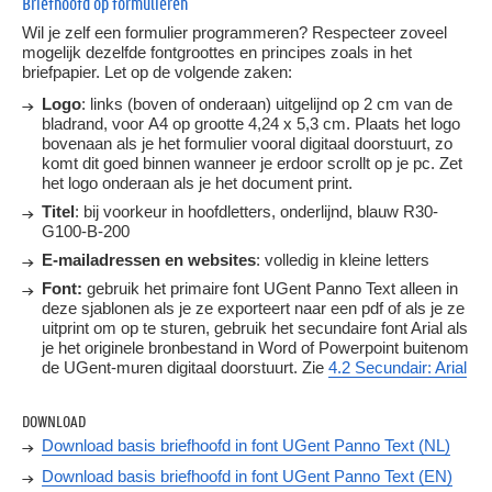
Briefhoofd op formulieren
Wil je zelf een formulier programmeren? Respecteer zoveel
mogelijk dezelfde fontgroottes en principes zoals in het
briefpapier. Let op de volgende zaken:
Logo
: links (boven of onderaan) uitgelijnd op 2 cm van de
bladrand, voor A4 op grootte 4,24 x 5,3 cm. Plaats het logo
bovenaan als je het formulier vooral digitaal doorstuurt, zo
komt dit goed binnen wanneer je erdoor scrollt op je pc. Zet
het logo onderaan als je het document print.
Titel
: bij voorkeur in hoofdletters, onderlijnd, blauw R30-
G100-B-200
E-mailadressen en websites
: volledig in kleine letters
Font:
gebruik het primaire font UGent Panno Text alleen in
deze sjablonen als je ze exporteert naar een pdf of als je ze
uitprint om op te sturen, gebruik het secundaire font Arial als
je het originele bronbestand in Word of Powerpoint buitenom
de UGent-muren digitaal doorstuurt. Zie
4.2 Secundair: Arial
DOWNLOAD
Download basis briefhoofd in font UGent Panno Text (NL)
Download basis briefhoofd in font UGent Panno Text (EN)