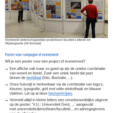
Voorbeeld wetenschappelijke posterbeurs faculteit Letteren en
Wijsbegeerte (A0-formaat)
Poster voor campagne of evenement
Wil je een poster voor een project of evenement?
Een affiche valt maar zo goed op als de unieke combinatie
van woord en beeld. Zoek een uniek beeld dat past
binnen de
beeldtaal
(foto, illustratie, ...).
Onze huisstijl is herkenbaar via de combinatie van logo's,
kleuren, typografie, grid met witte winkelhaak en blauwe
vlakken. Let op al deze
basisprincipes
.
Vermeld altijd in kleine letters een verantwoordelijke uitgever
op de poster: 'V.U.: Universiteit Gent, ...' aangevuld
met universiteitsdienst/team/faculteit/... en adresgegevens